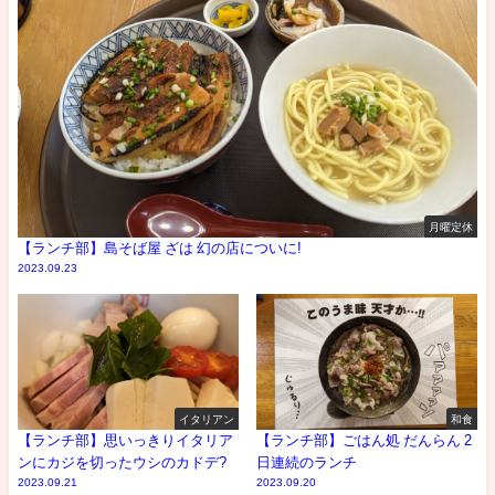
月曜定休
【ランチ部】島そば屋 ざは 幻の店についに!
2023.09.23
イタリアン
和食
【ランチ部】思いっきりイタリア
【ランチ部】ごはん処 だんらん 2
ンにカジを切ったウシのカドデ?
日連続のランチ
2023.09.21
2023.09.20