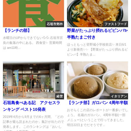
石垣市郊外
ファストフード
【ランチの部】
野菜がたっぷり摂れるビビンバ✨
半熟たまご付き
水曜日のUPからできてない💦💦 石垣市宮
良の集落の中にある。 西食堂✨ 営業時間
ほっともっと登野城小学校前店✨ 本日6/1
は am11時...
より新発売✨✨ 【野菜がたっぷり摂れるビ
ビンバ】半熟たま...
経営
イタリアン
石垣島食べある記 アクセスラ
【ランチ部】ガロパン 4周年半額
ンキング ベスト10発表
おそらくこの店のレポートが一番多いでし
ょう。 名蔵のガロパン、4周年半額(一部
2019年4月から9月までの6ヶ月間、「どの
メニュー)ということで行ってきました。
記事が最も読まれたのか」集計が出たので
明日22日までだそうです...
発表します。 このランキングは「おいし