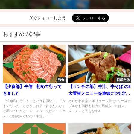
Xでフォローしよう
おすすめの記事
和食
日曜定休
【夕食部】牛信 初めて行って
【ランチの部】牛汁、牛そば の2
きました
大看板メニューを筆頭に✨✨定食
メニューも好評なアットホーム
「焼肉店に行こう」というお誘いに、「今
あらかわ食堂✨ ボリューム満点✨リーズナ
まで行ったことがないお店に行きたいな」
ブルなお値段も魅力✨ 店舗入口には人、
な食堂✨✨✨
と調べていたところ、そういえばアートホ
人、人っと列をなす&...
テルの斜め向かいの「牛信」...