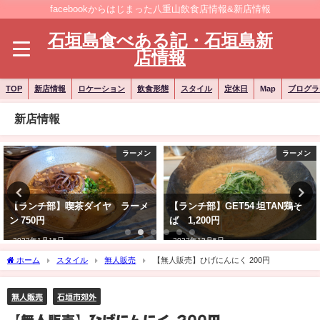
facebookからはじまった八重山飲食店情報&新店情報
石垣島食べある記・石垣島新
店情報
TOP
新店情報
ロケーション
飲食形態
スタイル
定休日
Map
ブログラ
新店情報
ラーメン
ラーメン
【ランチ部】喫茶ダイヤ ラーメ
【ランチ部】GET54 坦TAN鶏そ
ン 750円
ば 1,200円
2023年1月15日
2022年12月5日
ホーム
スタイル
無人販売
【無人販売】ひげにんにく 200円
無人販売
石垣市郊外