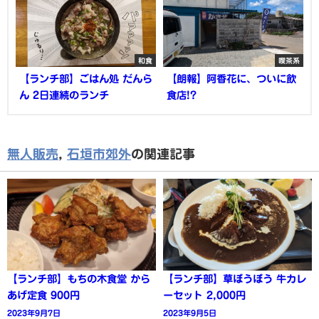
和食
喫茶系
【ランチ部】ごはん処 だんら
【朗報】阿香花に、ついに飲
ん 2日連続のランチ
食店!?
無人販売
,
石垣市郊外
の関連記事
【ランチ部】もちの木食堂 から
【ランチ部】草ぼうぼう 牛カレ
あげ定食 900円
ーセット 2,000円
2023年9月7日
2023年9月5日