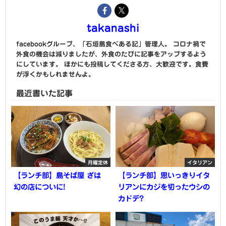
takanashi
facebookグループ、「石垣島食べある記」管理人。 コロナ禍で
外食の機会は減りましたが、外食のたびに記事をアップするよう
にしています。 ほかにも投稿してくださる方、大歓迎です。食費
が浮くかもしれませんよ。
最近書いた記事
月曜定休
イタリアン
【ランチ部】島そば屋 ざは
【ランチ部】思いっきりイタ
幻の店についに!
リアンにカジを切ったウシの
カドデ?