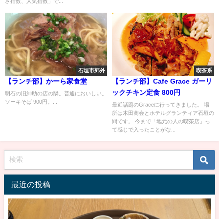
さ指数、人気指数」で...
石垣市郊外
喫茶系
【ランチ部】かーら家食堂
【ランチ部】Cafe Grace ガーリ
ックチキン定食 800円
明石の旧紳助の店の隣。普通においしい。
ソーキそば 900円。...
最近話題のGraceに行ってきました。 場
所は木田商会とホテルグランティア石垣の
間です。 今まで「地元の人の喫茶店」っ
て感じで入ったことがな...
最近の投稿