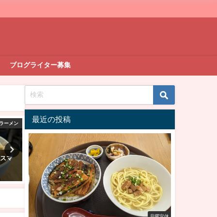
ブログライター募集
最近の投稿
ラーメン
焼肉
リスマ
【ランチ部】焼肉石垣島 大昌園
【ランチ部】天ぷら兼久商店
ハンバーグ定食 1,000円
天定食 1,300円
2023年2月1日
2023年1月24日
月曜定休