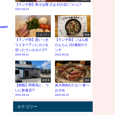
【ランチ部】島そば屋 ざは 幻の店についに!
2023.09.23
nashi
イタリアン
和食
【ランチ部】思いっき
【ランチ部】ごはん処
りイタリアンにカジを
だんらん 2日連続のラ
切ったウシのカドデ?
ンチ
2023.09.21
2023.09.20
喫茶系
焼肉
【朗報】阿香花に、つ
炭火焼肉わたなべ 食べ
いに飲食店!?
おさめ
2023.09.19
2023.09.13
カテゴリー