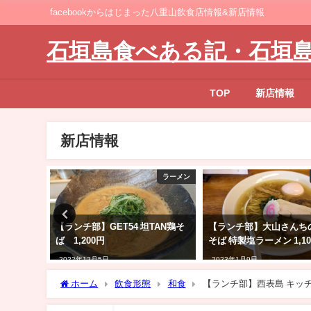
facebookからはじまった八重山飲食店情報&新店情報
石垣島食べある記・石垣
TOP
新店情報
新店情報
和食
ラーメン
商店 肉
【ランチ部】GET54 坦TAN鶏そ
【ランチ部】大山さんち
ば 1,200円
そば 特製塩ラーメン 1,1
2022年12月5日
2023年1月9日
ホーム
飲食形態
和食
【ランチ部】西表島 キッチン