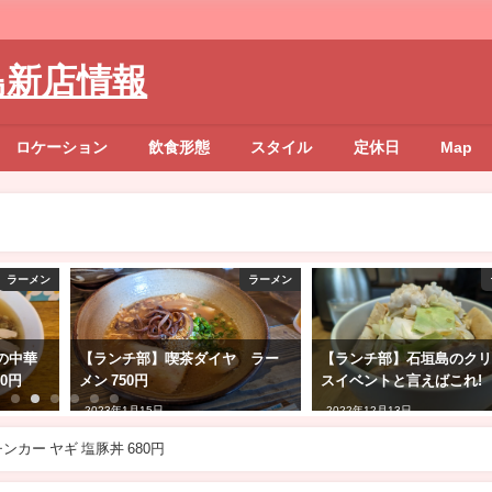
島新店情報
ロケーション
飲食形態
スタイル
定休日
Map
ラーメン
ラーメン
の中華
【ランチ部】喫茶ダイヤ ラー
【ランチ部】石垣島のク
00円
メン 750円
スイベントと言えばこれ!
2023年1月15日
2022年12月13日
カー ヤギ 塩豚丼 680円