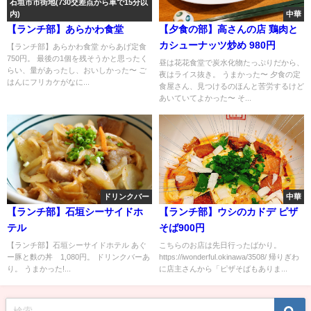
石垣市市街地(730交差点から車で15分以
内)
中華
【ランチ部】あらかわ食堂
【夕食の部】高さんの店 鶏肉と
カシューナッツ炒め 980円
【ランチ部】あらかわ食堂 からあげ定食
750円。 最後の1個を残そうかと思ったく
昼は花花食堂で炭水化物たっぷりだから、
らい、量があったし、おいしかった〜 ご
夜はライス抜き。 うまかった〜 夕食の定
はんにフリカケがなに...
食屋さん、見つけるのほんと苦労するけど
あいていてよかった〜 そ...
ドリンクバー
中華
【ランチ部】石垣シーサイドホ
【ランチ部】ウシのカドデ ピザ
テル
そば900円
【ランチ部】石垣シーサイドホテル あぐ
こちらのお店は先日行ったばかり。
ー豚と麩の丼 1,080円。 ドリンクバーあ
https://iwonderful.okinawa/3508/ 帰りぎわ
り。 うまかった!...
に店主さんから「ピザそばもありま...