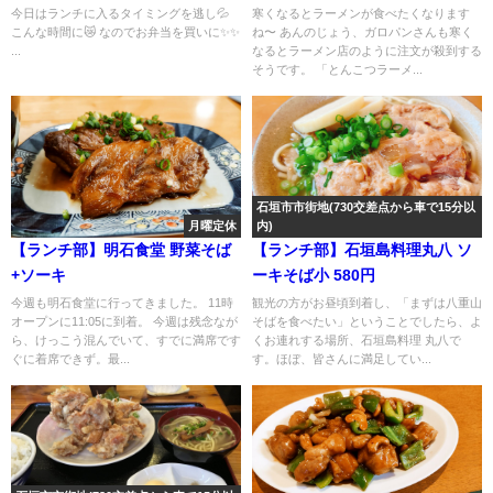
今日はランチに入るタイミングを逃し💦
寒くなるとラーメンが食べたくなります
こんな時間に😿 なのでお弁当を買いに✨✨
ね〜 あんのじょう、ガロパンさんも寒く
...
なるとラーメン店のように注文が殺到する
そうです。 「とんこつラーメ...
石垣市市街地(730交差点から車で15分以
月曜定休
内)
【ランチ部】明石食堂 野菜そば
【ランチ部】石垣島料理丸八 ソ
+ソーキ
ーキそば小 580円
今週も明石食堂に行ってきました。 11時
観光の方がお昼頃到着し、「まずは八重山
オープンに11:05に到着。 今週は残念なが
そばを食べたい」ということでしたら、よ
ら、けっこう混んでいて、すでに満席です
くお連れする場所、石垣島料理 丸八で
ぐに着席できず。最...
す。ほぼ、皆さんに満足してい...