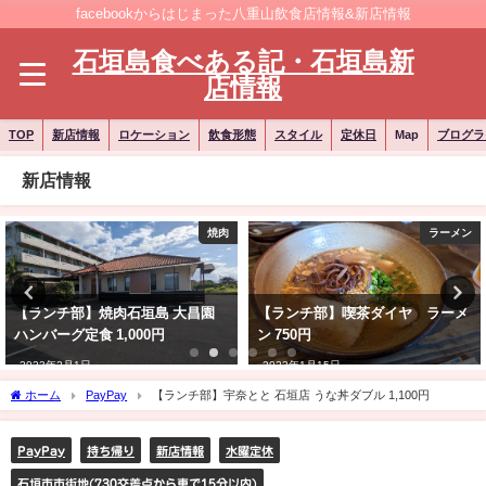
facebookからはじまった八重山飲食店情報&新店情報
石垣島食べある記・石垣島新
店情報
TOP
新店情報
ロケーション
飲食形態
スタイル
定休日
Map
ブログラ
新店情報
焼肉
ラーメン
【ランチ部】焼肉石垣島 大昌園
【ランチ部】喫茶ダイヤ ラーメ
ハンバーグ定食 1,000円
ン 750円
2023年2月1日
2023年1月15日
ホーム
PayPay
【ランチ部】宇奈とと 石垣店 うな丼ダブル 1,100円
PayPay
持ち帰り
新店情報
水曜定休
石垣市市街地(730交差点から車で15分以内)