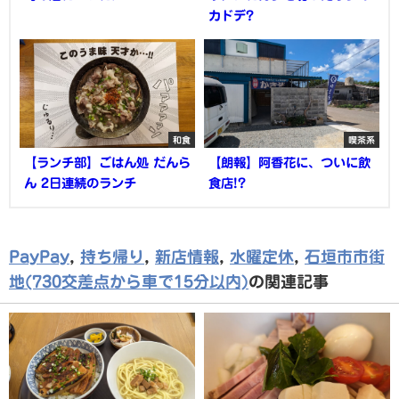
カドデ?
和食
喫茶系
【ランチ部】ごはん処 だんら
【朗報】阿香花に、ついに飲
ん 2日連続のランチ
食店!?
PayPay
,
持ち帰り
,
新店情報
,
水曜定休
,
石垣市市街
地(730交差点から車で15分以内)
の関連記事