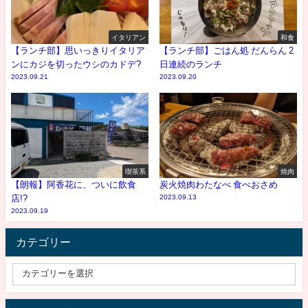
イタリアン
和食
【ランチ部】思いっきりイタリア
【ランチ部】ごはん処 だんらん 2
ンにカジを切ったウシのカドデ?
日連続のランチ
2023.09.21
2023.09.20
喫茶系
焼肉
【朗報】阿香花に、ついに飲食
炭火焼肉わたなべ 食べおさめ
店!?
2023.09.13
2023.09.19
カテゴリー