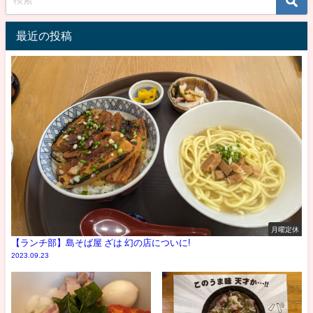
最近の投稿
月曜定休
【ランチ部】島そば屋 ざは 幻の店についに!
2023.09.23