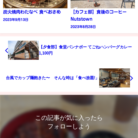
炭火焼肉わたなべ 食べおさめ
【カフェ部】食後のコーヒー
Nutstown
2023年9月13日
2023年8月28日
【夕食部】食堂バンナボー てごねハンバーグカレー
1,100円
台風でカップ麺飽きた〜 そんな時は「食べ放題!」
この記事が気に入ったら
フォローしよう