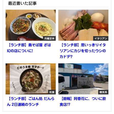
最近書いた記事
月曜定休
イタリアン
【ランチ部】島そば屋 ざは
【ランチ部】思いっきりイタ
幻の店についに!
リアンにカジを切ったウシの
カドデ?
和食
喫茶系
【ランチ部】ごはん処 だんら
【朗報】阿香花に、ついに飲
ん 2日連続のランチ
食店!?