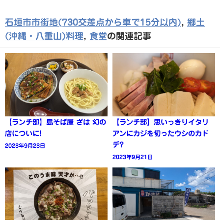
石垣市市街地(730交差点から車で15分以内)
,
郷土
(沖縄・八重山)料理
,
食堂
の関連記事
【ランチ部】島そば屋 ざは 幻の
【ランチ部】思いっきりイタリ
店についに!
アンにカジを切ったウシのカド
デ?
2023年9月23日
2023年9月21日