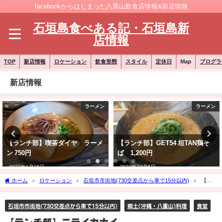
facebookからはじまった八重山飲食店情報&新店情報
石垣島食べある記・石垣島新
店情報
TOP
新店情報
ロケーション
飲食形態
スタイル
定休日
Map
ブログラ
新店情報
ラーメン
ラーメン
【ランチ部】喫茶ダイヤ ラーメ
【ランチ部】GET54 坦TAN鶏そ
ン 750円
ば 1,200円
2023年1月15日
2022年12月5日
ホーム
ロケーション
石垣市市街地(730交差点から車で15分以内)
【ラ
ンチ部】ニライカナイ
石垣市市街地(730交差点から車で15分以内)
郷土(沖縄・八重山)料理
食堂