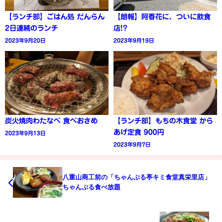
【ランチ部】ごはん処 だんらん
【朗報】阿香花に、ついに飲食
2日連続のランチ
店!?
2023年9月20日
2023年9月19日
炭火焼肉わたなべ 食べおさめ
【ランチ部】もちの木食堂 から
あげ定食 900円
2023年9月13日
2023年9月7日
八重山商工前の「ちゃんぷる亭キミ食堂真栄里店」
ちゃんぷる食べ放題