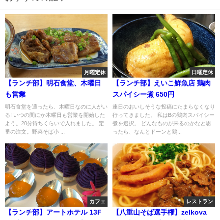
月曜定休
日曜定休
【ランチ部】明石食堂、木曜日
【ランチ部】えいこ鮮魚店 鶏肉
も営業
スパイシー煮 650円
明石食堂を通ったら、木曜日なのに人がい
連日のおいしそうな投稿にたまらなくなり
る! いつの間にか木曜日も営業を開始した
行ってきました。 私はBの鶏肉スパイシー
よう。20分待ちくらいで入れました。 定
煮を選択。 どんなものが来るのかなと思
番の注文。野菜そば小 ...
ったら、なんとドーンと鶏...
カフェ
レストラン
【ランチ部】アートホテル 13F
【八重山そば選手権】zelkova