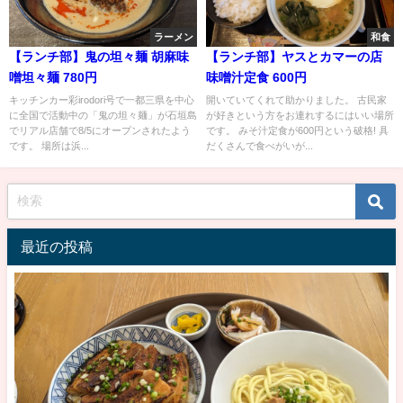
ラーメン
和食
【ランチ部】鬼の坦々麺 胡麻味
【ランチ部】ヤスとカマーの店
噌坦々麺 780円
味噌汁定食 600円
キッチンカー彩irodori号で一都三県を中心
開いていてくれて助かりました。 古民家
に全国で活動中の「鬼の坦々麺」が石垣島
が好きという方をお連れするにはいい場所
でリアル店舗で8/5にオープンされたよう
です。 みそ汁定食が600円という破格! 具
です。 場所は浜...
だくさんで食べがいが...
最近の投稿