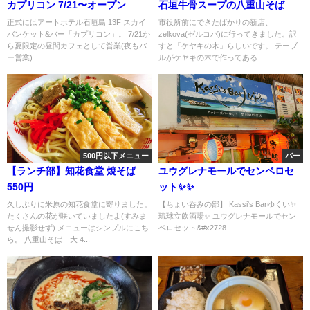
カプリコン 7/21〜オープン
石垣牛骨スープの八重山そば
正式にはアートホテル石垣島 13F スカイ
市役所前にできたばかりの新店、
バンケット&バー「カプリコン」。 7/21か
zelkova(ゼルコバ)に行ってきました。訳
ら夏限定の昼間カフェとして営業(夜もバ
すと「ケヤキの木」らしいです。 テーブ
ー営業)...
ルがケヤキの木で作ってある...
500円以下メニュー
バー
【ランチ部】知花食堂 焼そば
ユウグレナモールでセンベロセ
550円
ット✨✨
久しぶりに米原の知花食堂に寄りました。
【ちょい呑みの部】 Kassi's Barゆくい✨
たくさんの花が咲いていましたよ(すみま
琉球立飲酒場✨ ユウグレナモールでセン
せん撮影せず) メニューはシンプルにこち
ベロセット&#x2728...
ら。 八重山そば 大 4...