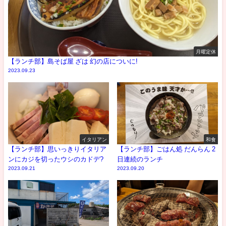
月曜定休
【ランチ部】島そば屋 ざは 幻の店についに!
2023.09.23
イタリアン
和食
【ランチ部】思いっきりイタリア
【ランチ部】ごはん処 だんらん 2
ンにカジを切ったウシのカドデ?
日連続のランチ
2023.09.21
2023.09.20