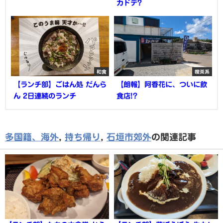
カドデ?
和食
喫茶系
【ランチ部】ごはん処 だんら
【朗報】阿香花に、ついに飲
ん 2日連続のランチ
食店!?
多国籍、海外
,
持ち帰り
,
石垣市郊外
の関連記事