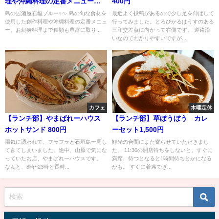
理や沖縄料理の定番メニュー、
400円
お刺身料理まで種類も豊富に取
島の居酒屋石垣ブルー✨✨ 島の旬な食材を
最近よく投稿があるので少し足を伸ばして
使用した創作料理や沖縄料理の定番メニュ
行ってみました。とろぴかるはうすのある
り揃える✨✨
ー、お刺身料理まで種類も豊富に取り...
三和交差点に向かって右側です。 道路沿
いなのでわかりやすいですが...
カフェ
木曜定休
【ランチ部】やまばれーハウス
【ランチ部】草ぼうぼう カレ
ホットサンド 800円
ーセット1,500円
陽気に誘われて、フラフラと石垣島一周し
観光の合間にまた寄らせていただきまし
てきてしまいました。途中、山原で気にな
た。 11:30の開店待ちをしないと、すぐに
っていたお店、やまばれーハウスです。
満席、待つとなると1時間待ちとかになる
なんと、8時~23時と長時...
かも。 すぐに着席でき...