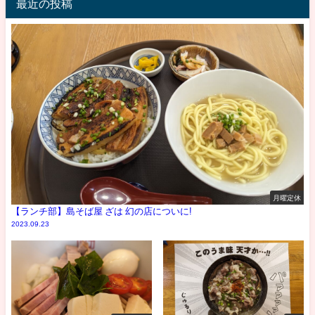
最近の投稿
月曜定休
【ランチ部】島そば屋 ざは 幻の店についに!
2023.09.23