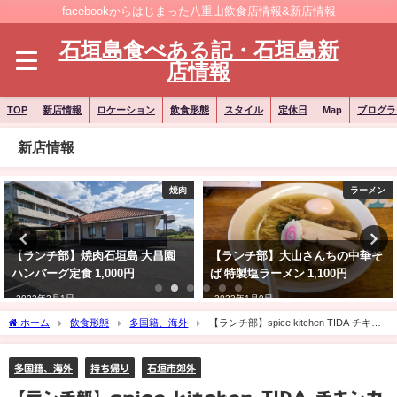
facebookからはじまった八重山飲食店情報&新店情報
石垣島食べある記・石垣島新
店情報
TOP
新店情報
ロケーション
飲食形態
スタイル
定休日
Map
ブログラ
新店情報
焼肉
ラーメン
【ランチ部】焼肉石垣島 大昌園
【ランチ部】大山さんちの中華そ
ハンバーグ定食 1,000円
ば 特製塩ラーメン 1,100円
2023年2月1日
2023年1月9日
ホーム
飲食形態
多国籍、海外
【ランチ部】spice kitchen TIDA チキン
カレー 1,000円
多国籍、海外
持ち帰り
石垣市郊外