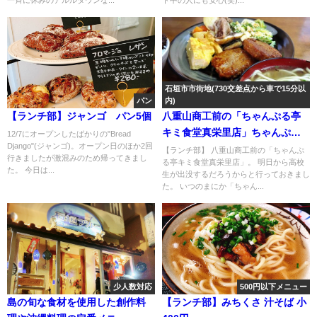
石垣市市街地(730交差点から車で15分以
パン
内)
【ランチ部】ジャンゴ パン5個
八重山商工前の「ちゃんぷる亭
キミ食堂真栄里店」ちゃんぷる
12/7にオープンしたばかりの"Bread
Django"(ジャンゴ)。オープン日のほか2回
食べ放題
【ランチ部】 八重山商工前の「ちゃんぷ
行きましたが激混みのため帰ってきまし
る亭キミ食堂真栄里店」。 明日から高校
た。 今日は...
生が出没するだろうからと行っておきまし
た。 いつのまにか「ちゃん...
少人数対応
500円以下メニュー
島の旬な食材を使用した創作料
【ランチ部】みちくさ 汁そば 小