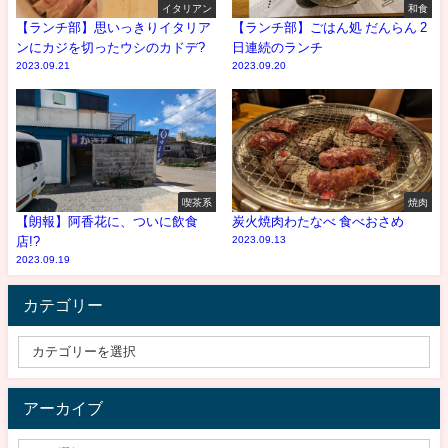
イタリアン
和食
【ランチ部】思いっきりイタリア
【ランチ部】ごはん処 だんらん 2
ンにカジを切ったウシのカドデ?
日連続のランチ
2023.09.21
2023.09.20
喫茶系
焼肉
【朗報】阿香花に、ついに飲食
炭火焼肉わたなべ 食べおさめ
店!?
2023.09.13
2023.09.19
カテゴリー
アーカイブ