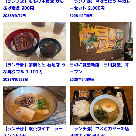
【ランチ部】もちの木食堂 から
【ランチ部】草ぼうぼう 牛カレ
あげ定食 900円
ーセット 2,000円
2023年9月7日
2023年9月5日
【ランチ部】宇奈とと 石垣店 う
三和に食堂新店「三川食堂」オ
な丼ダブル 1,100円
ープン
2023年6月23日
2023年5月30日
【ランチ部】喫茶ダイヤ ラー
【ランチ部】ヤスとカマーの店
メン 750円
味噌汁定食 600円