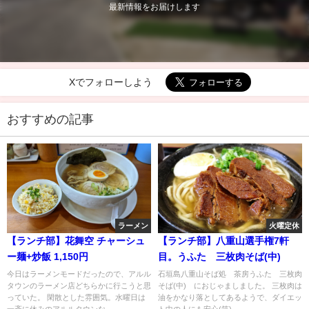
最新情報をお届けします
Xでフォローしよう
おすすめの記事
ラーメン
火曜定休
【ランチ部】花舞空 チャーシュ
【ランチ部】八重山選手権7軒
ー麺+炒飯 1,150円
目。うふた 三枚肉そば(中)
今日はラーメンモードだったので、アルル
石垣島八重山そば処 茶房うふた 三枚肉
タウンのラーメン店どちらかに行こうと思
そば(中) におじゃましました。 三枚肉は
っていた。 閑散とした雰囲気。水曜日は
油をかなり落としてあるようで、ダイエッ
一斉に休みのアルルタウンな...
ト中の人にも安心(笑)...