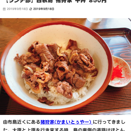
【ランチ部】西表島 猪狩家 牛丼 850円
2019年9月18日
2019年9月18日
由布島近くにある
猪狩家(かまいとぅやー)
に行ってきまし
た。大原と上原を行き来する時、島の東側の道路はほとん