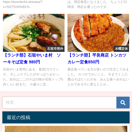
https://iwonderful.okinawa/?
は、明石食堂になりました。 ちょうど11
s=%E7%94%B1%...
時頃、明石を通ったのでダ...
石垣市郊外
水曜定休
【ランチ部】石垣やいま村 ソ
【ランチ部】平良商店 トンカツ
ーキそば定食 980円
カレー定食850円
石垣やいま村内にある、食堂(?)でラン
最近食べている方が多いので注文してみま
チ。 久しぶりでしたがやっぱうまかっ
した。 カツがでかいこと。 今までミニ八
た。自分はここのそばの味が石垣トップ5
重山そばだったのを、みんな食べきれない
内くらい好きだ。 小盛りに見...
とかでみそ汁に変えたとか...
最近の投稿