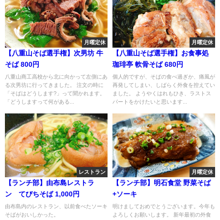
月曜定休
月曜定休
【八重山そば選手権】次男坊 牛
【八重山そば選手権】お食事処
そば 800円
珈琲亭 軟骨そば 680円
八重山商工高校から北に向かって左側にあ
個人的ですが、そばの食べ過ぎか、痛風が
る次男坊に行ってきました。 注文の時に
再発してしまい、しばらく外食を控えてい
「そばはどうします?」って聞かれます。
ました。 ようやくはれもひき、ラストス
「どうしますって何がある...
パートをかけたいと思います...
レストラン
月曜定休
【ランチ部】由布島レストラ
【ランチ部】明石食堂 野菜そば
ン てびちそば 1,000円
+ソーキ
由布島内のレストラン、以前食べたソーキ
明けましておめでとうございます。今年も
そばがおいしかった。
よろしくお願いします。 新年最初の外食