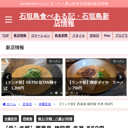
facebookからはじまった八重山飲食店情報&新店情報
石垣島食べある記・石垣島新
店情報
TOP
新店情報
ロケーション
飲食形態
スタイル
定休日
Map
ブログラ
新店情報
ラーメン
ラーメン
【ランチ部】GET54 坦TAN鶏そ
【ランチ部】喫茶ダイヤ ラーメ
ば 1,200円
ン 750円
2022年12月5日
2023年1月15日
ホーム
定休日
水曜定休
【ランチ部】西表島 猪狩家 牛丼 850円
水曜定休
西表島
郷土(沖縄・八重山)料理