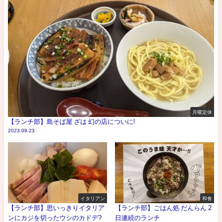
月曜定休
【ランチ部】島そば屋 ざは 幻の店についに!
2023.09.23
イタリアン
和食
【ランチ部】思いっきりイタリア
【ランチ部】ごはん処 だんらん 2
ンにカジを切ったウシのカドデ?
日連続のランチ