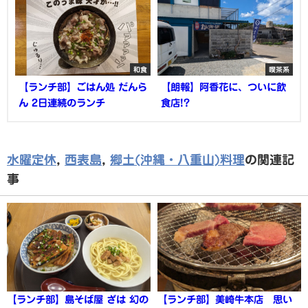
和食
喫茶系
【ランチ部】ごはん処 だんら
【朗報】阿香花に、ついに飲
ん 2日連続のランチ
食店!?
水曜定休
,
西表島
,
郷土(沖縄・八重山)料理
の関連記
事
【ランチ部】島そば屋 ざは 幻の
【ランチ部】美崎牛本店 思い