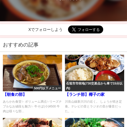
Xでフォローしよう
おすすめの記事
石垣市市街地(730交差点から車で15分以
500円以下メニュー
内)
【朝食の部】
【ランチ部】椰子の家
あらかわ食堂✨ ボリューム満点✨リーズナ
川良山線新川川の近く。 しょうが焼き定
ブルなお値段も魅力✨ 牛そば(小)¥500 牛
食。テレビの音とラジオの音が爆音だっ
肉は様々な部...
た。...