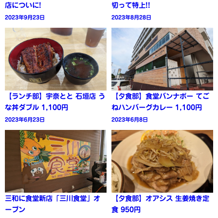
店についに!
切って特上!!
2023年9月23日
2023年8月28日
【ランチ部】宇奈とと 石垣店 う
【夕食部】食堂バンナボー てご
な丼ダブル 1,100円
ねハンバーグカレー 1,100円
2023年6月23日
2023年6月8日
三和に食堂新店「三川食堂」オ
【夕食部】オアシス 生姜焼き定
ープン
食 950円