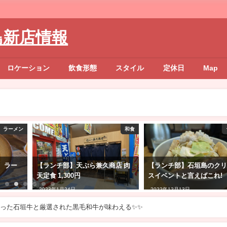
島新店情報
ロケーション
飲食形態
スタイル
定休日
Map
ラーメン
和食
 ラー
【ランチ部】天ぷら兼久商店 肉
【ランチ部】石垣島のク
天定食 1,300円
スイベントと言えばこれ!
2023年1月24日
2022年12月13日
った石垣牛と厳選された黒毛和牛が味わえる✨✨