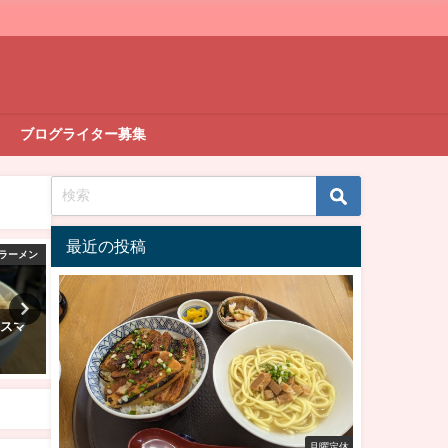
ブログライター募集
最近の投稿
ラーメン
ラーメン
リスマ
【ランチ部】大山さんちの中華
【ランチ部】GET54 坦TA
そば 特製塩ラーメン 1,100円
ば 1,200円
2023年1月9日
2022年12月5日
月曜定休