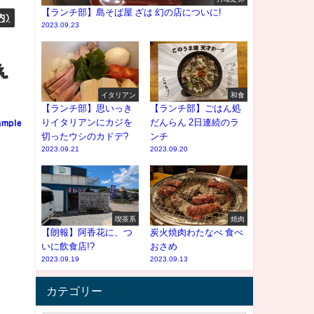
【ランチ部】島そば屋 ざは 幻の店についに!
内)
2023.09.23
え
イタリアン
和食
【ランチ部】思いっき
【ランチ部】ごはん処
りイタリアンにカジを
だんらん 2日連続のラ
ample
切ったウシのカドデ?
ンチ
2023.09.21
2023.09.20
喫茶系
焼肉
【朗報】阿香花に、つ
炭火焼肉わたなべ 食べ
いに飲食店!?
おさめ
2023.09.19
2023.09.13
カテゴリー