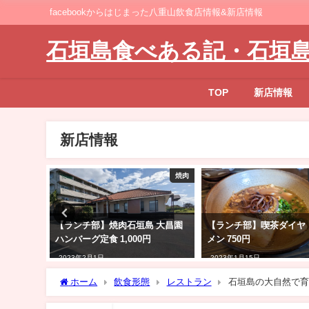
facebookからはじまった八重山飲食店情報&新店情報
石垣島食べある記・石垣
TOP
新店情報
新店情報
ラーメン
焼肉
TAN鶏そ
【ランチ部】焼肉石垣島 大昌園
【ランチ部】喫茶ダイヤ
ハンバーグ定食 1,000円
メン 750円
2023年2月1日
2023年1月15日
ホーム
飲食形態
レストラン
石垣島の大自然で育