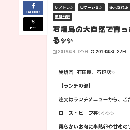
レストラン
ロケーション
多人数対応
Facebook
飲食形態
石垣島の大自然で育っ
post
る✨✨
2019年8月27日
2019年8月27日
炭焼肉 石田屋。石垣店✨
【ランチの部】
注文はランチメニューから、こ
ローストビーフ丼✨✨✨✨
柔らかいお肉に半熟卵や甘めの