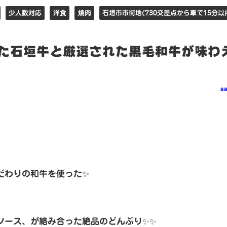
少人数対応
洋食
焼肉
石垣市市街地(730交差点から車で15分以
た石垣牛と厳選された黒毛和牛が味わ
s
だわりの和牛を使った✨
ソース、が絡み合った絶品のどんぶり✨✨