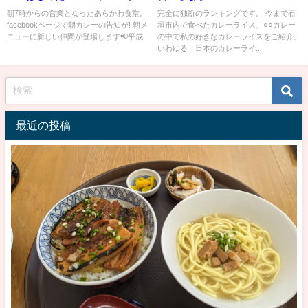
朝7時からの営業となったあらかわ食堂。
完全に独断のランキングです。 今まで石
facebookページで朝カレーの告知が! 朝メ
垣市内で食べたカレーライス、○○カレー
ニューに新しい仲間が登場します📢平成...
の中で私の好きなカレーライスをご紹介。
いわゆる「日本のカレーライ...
最近の投稿