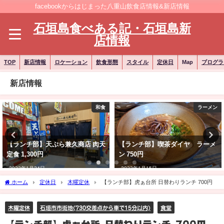
facebookからはじまった八重山飲食店情報&新店情報
石垣島食べある記・石垣島新
店情報
TOP
新店情報
ロケーション
飲食形態
スタイル
定休日
Map
ブログラ
新店情報
和食
ラーメン
【ランチ部】天ぷら兼久商店 肉天
【ランチ部】喫茶ダイヤ ラーメ
定食 1,300円
ン 750円
2023年1月24日
2023年1月15日
ホーム
定休日
木曜定休
【ランチ部】虎ぁ台所 日替わりランチ 700円
木曜定休
石垣市市街地(730交差点から車で15分以内)
食堂