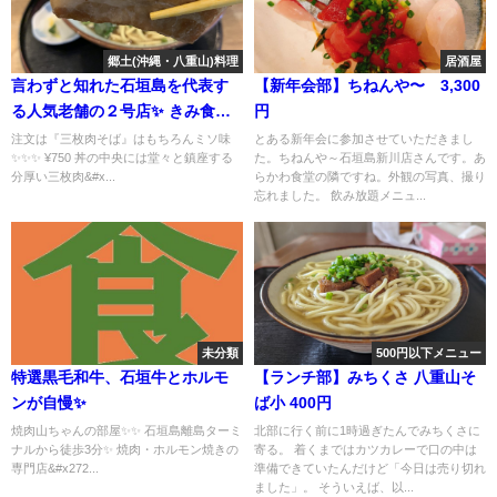
郷土(沖縄・八重山)料理
居酒屋
言わずと知れた石垣島を代表す
【新年会部】ちねんや〜 3,300
る人気老舗の２号店✨ きみ食堂
円
2号店✨
注文は『三枚肉そば』はもちろんミソ味
とある新年会に参加させていただきまし
✨✨✨ ¥750 丼の中央には堂々と鎮座する
た。ちねんや～石垣島新川店さんです。あ
分厚い三枚肉&#x...
らかわ食堂の隣ですね。外観の写真、撮り
忘れました。 飲み放題メニュ...
未分類
500円以下メニュー
特選黒毛和牛、石垣牛とホルモ
【ランチ部】みちくさ 八重山そ
ンが自慢✨
ば小 400円
焼肉山ちゃんの部屋✨✨ 石垣島離島ターミ
北部に行く前に1時過ぎたんでみちくさに
ナルから徒歩3分✨ 焼肉・ホルモン焼きの
寄る。 着くまではカツカレーで口の中は
専門店&#x272...
準備できていたんだけど「今日は売り切れ
ました」。 そういえば、以...