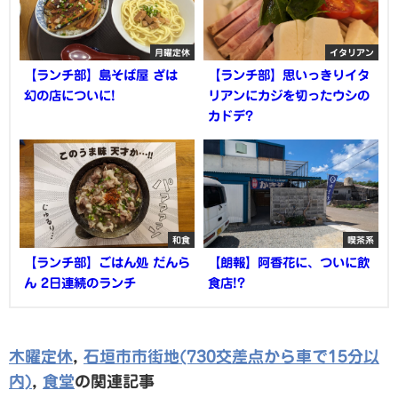
月曜定休
イタリアン
【ランチ部】島そば屋 ざは
【ランチ部】思いっきりイタ
幻の店についに!
リアンにカジを切ったウシの
カドデ?
和食
喫茶系
【ランチ部】ごはん処 だんら
【朗報】阿香花に、ついに飲
ん 2日連続のランチ
食店!?
木曜定休
,
石垣市市街地(730交差点から車で15分以
内)
,
食堂
の関連記事