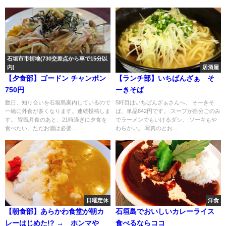
石垣市市街地(730交差点から車で15分以
内)
居酒屋
【夕食部】ゴードン チャンポン
【ランチ部】いちばんざぁ そ
750円
ーきそば
数日、知り合いを石垣島案内しているので
5軒目はいちばんざぁさんへ。 そーきそ
一緒に外食が多くなります。連続投稿しま
ば、単品842円です。 スープが自分ごのみ
す。 皆既月食のあと、21時過ぎに夕食を
でラーメンでもいけるダシ。 ソーキもや
食べたい。ただお酒は必要...
わらかい。 写真のとお...
日曜定休
洋食
【朝食部】あらかわ食堂が朝カ
石垣島でおいしいカレーライス
レーはじめた!? → ホンマや
食べるならココ