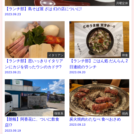
月曜定休
【ランチ部】島そば屋 ざは 幻の店についに!
2023.09.23
イタリアン
和食
【ランチ部】思いっきりイタリア
【ランチ部】ごはん処 だんらん 2
ンにカジを切ったウシのカドデ?
日連続のランチ
2023.09.21
2023.09.20
喫茶系
焼肉
【朗報】阿香花に、ついに飲食
炭火焼肉わたなべ 食べおさめ
店!?
2023.09.13
2023.09.19