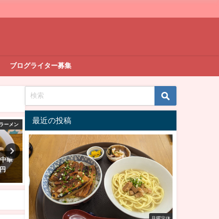
ブログライター募集
最近の投稿
ラーメン
ラーメン
の中華
【ランチ部】GET54 坦TAN鶏そ
【ランチ部】喫茶ダイヤ 
0円
ば 1,200円
メン 750円
2022年12月5日
2023年1月15日
月曜定休