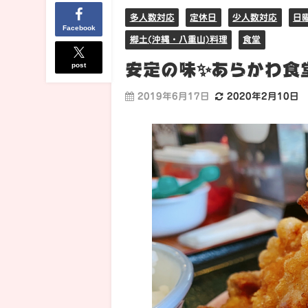
多人数対応
定休日
少人数対応
日
Facebook
郷土(沖縄・八重山)料理
食堂
安定の味✨あらかわ食
post
2019年6月17日
2020年2月10日