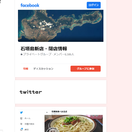
後
twitter