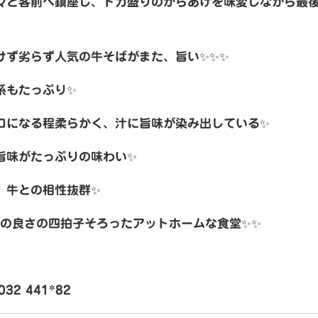
々と客前へ鎮座し、ドカ盛りのからあげを味変しながら最
けず劣らず人気の牛そばがまた、旨い✨✨✨
系もたっぷり✨
ロになる程柔らかく、汁に旨味が染み出している✨
旨味がたっぷりの味わい✨
、牛との相性抜群✨
柄の良さの四拍子そろったアットホームな食堂✨✨
2 441*82