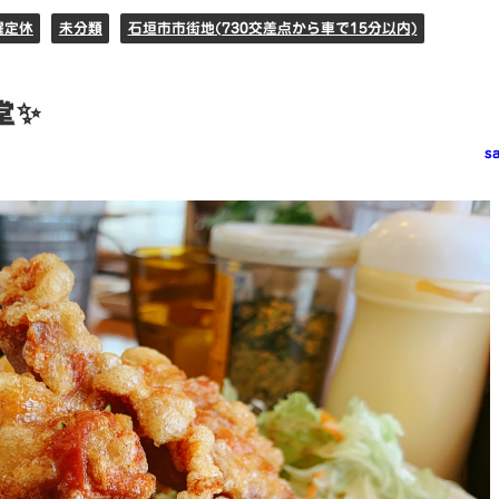
曜定休
未分類
石垣市市街地(730交差点から車で15分以内)
堂✨
s