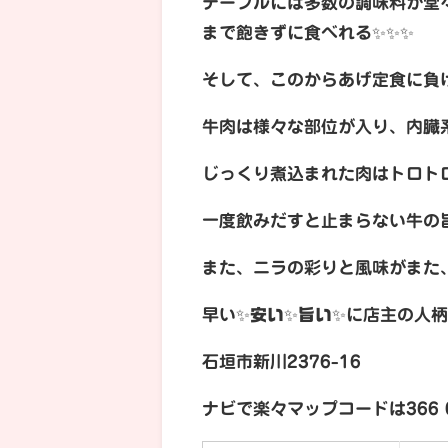
テーブルには多数の調味料が堂
まで飽きずに食べれる✨✨✨
そして、このからあげ定食に負
牛肉は様々な部位が入り、内臓
じっくり煮込まれた肉はトロト
一度飲みだすと止まらない牛の
また、ニラの彩りと風味がまた
早い✨
安い
✨
旨い
✨に店主の人
石垣市新川2376-16
ナビで楽々マップコードは366 03