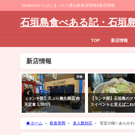
facebookからはじまった八重山飲食店情報&新店情報
石垣島食べある記・石垣
TOP
新店情報
新店情報
ラーメン
和食
ヤ ラー
【ランチ部】天ぷら兼久商店 肉
【ランチ部】石垣島のク
天定食 1,300円
スイベントと言えばこれ!
2023年1月24日
2022年12月13日
ホーム
飲食形態
多人数対応
安定の味✨あらかわ