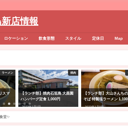
島新店情報
ロケーション
飲食形態
スタイル
定休日
Map
ラーメン
焼肉
リスマ
【ランチ部】焼肉石垣島 大昌園
【ランチ部】大山さんち
ハンバーグ定食 1,000円
そば 特製塩ラーメン 1,10
2023年2月1日
2023年1月9日
食堂✨