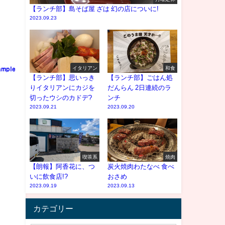
【ランチ部】島そば屋 ざは 幻の店についに!
2023.09.23
イタリアン
和食
ample
【ランチ部】思いっき
【ランチ部】ごはん処
りイタリアンにカジを
だんらん 2日連続のラ
切ったウシのカドデ?
ンチ
2023.09.21
2023.09.20
喫茶系
焼肉
【朗報】阿香花に、つ
炭火焼肉わたなべ 食べ
いに飲食店!?
おさめ
2023.09.19
2023.09.13
カテゴリー