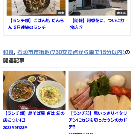
和食
喫茶系
【ランチ部】ごはん処 だんら
【朗報】阿香花に、ついに飲
ん 2日連続のランチ
食店!?
和食
,
石垣市市街地(730交差点から車で15分以内)
の
関連記事
【ランチ部】島そば屋 ざは 幻の
【ランチ部】思いっきりイタリ
店についに!
アンにカジを切ったウシのカド
デ?
2023年9月23日