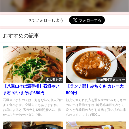
Xでフォローしよう
おすすめの記事
多人数対応
500円以下メニュー
【八重山そば選手権】石垣やい
【ランチ部】みちくさ カレー大
ま村 やいまそば 650円
500円
石垣やいま村のそば。好きな味で個人的に
観光で来られた方を驚かすのにみちくさの
よく食べます。空港内にもありますね。
カレーは最強ですね! 地元感満載で次から
お店によると 豚ガラを12時間煮込み、鼻
次へと作業員の方がお弁当を買い求めに来
かつおと合わせたダシで作...
られます。 これで500...