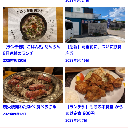
2023年9月21日
【ランチ部】ごはん処 だんらん
【朗報】阿香花に、ついに飲食
2日連続のランチ
店!?
2023年9月20日
2023年9月19日
炭火焼肉わたなべ 食べおさめ
【ランチ部】もちの木食堂 から
あげ定食 900円
2023年9月13日
2023年9月7日