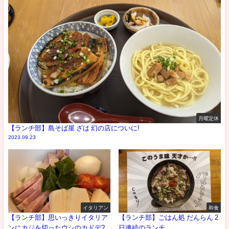
月曜定休
【ランチ部】島そば屋 ざは 幻の店についに!
2023.09.23
イタリアン
和食
【ランチ部】思いっきりイタリア
【ランチ部】ごはん処 だんらん 2
ンにカジを切ったウシのカドデ?
日連続のランチ