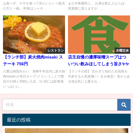
は食べず、ヤギを食べて見たいという観光
まが夕食難民に。 お酒を飲む人ならば、
の方と一緒。 昨夜はシャネ...
居酒屋に送りますが、...
レストラン
水曜定休
【ランチ部】炭火焼肉misaki ス
店主自慢の濃厚味噌スープはつ
テーキ 756円
いつい飲みほしてしまう旨さ✨✨
八重山病院向かい、美崎牛本店内に炭火焼
【ランチの部】 言わずと知れた石垣島を
肉misaki が本日オープン! ということで開
代表する人気老舗✨✨ きみ食堂✨ 昔からあ
店の11時と同時に入店。11:30には駐車場
る地元民にも愛され...
いっぱいに...
最近の投稿