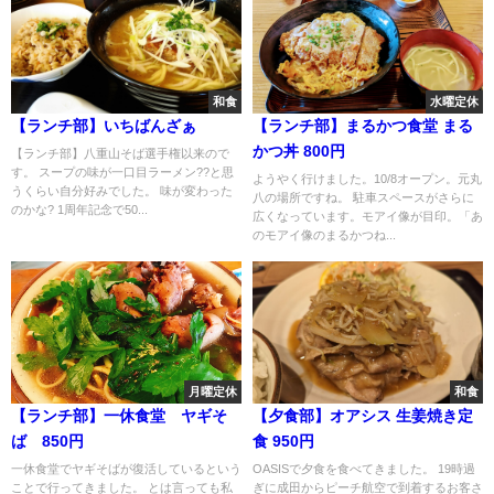
和食
水曜定休
【ランチ部】いちばんざぁ
【ランチ部】まるかつ食堂 まる
かつ丼 800円
【ランチ部】八重山そば選手権以来ので
す。 スープの味が一口目ラーメン??と思
ようやく行けました。10/8オープン。元丸
うくらい自分好みでした。 味が変わった
八の場所ですね。 駐車スペースがさらに
のかな? 1周年記念で50...
広くなっています。モアイ像が目印。「あ
のモアイ像のまるかつね...
月曜定休
和食
【ランチ部】一休食堂 ヤギそ
【夕食部】オアシス 生姜焼き定
ば 850円
食 950円
一休食堂でヤギそばが復活しているという
OASISで夕食を食べてきました。 19時過
ことで行ってきました。 とは言っても私
ぎに成田からピーチ航空で到着するお客さ