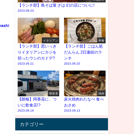
【ランチ部】島そば屋 ざは 幻の店についに!
2023.09.23
nashi
イタリアン
和食
【ランチ部】思いっき
【ランチ部】ごはん処
りイタリアンにカジを
だんらん 2日連続のラ
切ったウシのカドデ?
ンチ
2023.09.21
2023.09.20
喫茶系
焼肉
【朗報】阿香花に、つ
炭火焼肉わたなべ 食べ
いに飲食店!?
おさめ
2023.09.19
2023.09.13
カテゴリー