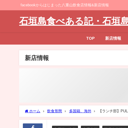
facebookからはじまった八重山飲食店情報&新店情報
石垣島食べある記・石垣
TOP
新店情報
新店情報
ホーム
飲食形態
多国籍、海外
【ランチ部】PULAU 