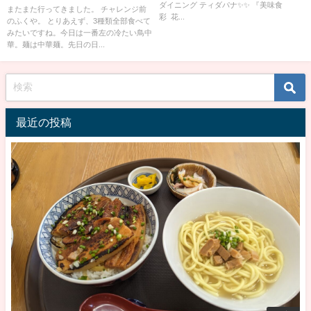
ダイニング ティダパナ✨✨ 『美味食
またまた行ってきました。 チャレンジ前
彩 花...
のふくや。 とりあえず、3種類全部食べて
みたいですね。今日は一番左の冷たい鳥中
華。麺は中華麺。先日の日...
最近の投稿