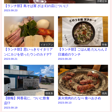
月曜定休
【ランチ部】島そば屋 ざは 幻の店についに!
2023.09.23
イタリアン
和食
【ランチ部】思いっきりイタリア
【ランチ部】ごはん処 だんらん 2
ンにカジを切ったウシのカドデ?
日連続のランチ
2023.09.21
2023.09.20
喫茶系
焼肉
【朗報】阿香花に、ついに飲食
炭火焼肉わたなべ 食べおさめ
店!?
2023.09.13
2023.09.19