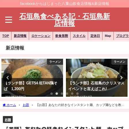
facebookからはじまった八重山飲食店情報&新店情報
石垣島食べある記・石垣島新
店情報
TOP
新店情報
ロケーション
飲食形態
スタイル
定休日
Map
ブログラ
新店情報
ラーメン
ラーメン
【ランチ部】GET54 坦TAN鶏そ
【ランチ部】石垣島のクリスマス
ば 1,200円
イベントと言えばこれ!
2022年12月5日
2022年12月13日
ホーム
お題
【お題】あなたの好きなインスタント麺、カップ麺などを教え
てください。ラーメン、やきそばなど種類は問いません。台風前に入手しておきまし
ょう。
お題