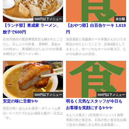
500円以下メニュー
未分類
【ランチ部】東成家 ラーメン、
【おやつ部】白百合ケーキ 1,618
餃子で600円
円
石垣市独自の緊急事態宣言も解かれたこと
池原酒造と泡盛酒ケーキ本舗さんのコラボ
だし、久しぶりの外食。 美崎町、花あか
商品が出たということで、試食&購入して
りの向かい、東成家(ひがしなりや)が毎週
きました。ゆーぐれなモールの東入口、な
水曜日が二郎ラーメン50...
かそね家さんの店頭...
500円以下メニュー
500円以下メニュー
安定の味に舌鼓✨✨
明るく元気なスタッフが今日も
お客様を笑顔にする✨✨✨
安定の味✨ あらかわ食堂✨ ボリューム満
点✨リーズナブルなお値段も魅力✨ 注文は
せんべろ風土✨ (石垣島ヴィレッジ) 福岡
『牛...
博多の色と食文化、石垣の色と食文化を織
り交ぜた気軽に立ち寄れる居酒屋✨...