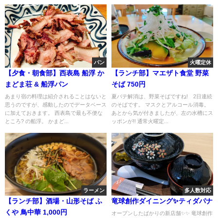
パン
火曜定休
【夕食・朝食部】西表島 船浮 か
【ランチ部】マエザト食堂 野菜
まどま荘 & 船浮パン
そば 750円
あまり宿の料理は紹介されることはないと
夏バテ解消は、野菜そばですね! 2日連続
思うのですが、感動したのでデータベース
のそばです。 マスクとアルコール消毒。
に加えておきます。 西表島で最も不便な
あとから気が付きましたが、左の水槽にス
ところ? の船浮。 かまど...
ッポンが!! 通常火曜定...
ラーメン
多人数対応
【ランチ部】酒場・山形そば ふ
竜球創作ダイニング✨ティダパナ
くや 鳥中華 1,000円
オープンしたばかりの新店舗✨✨ 竜球創作