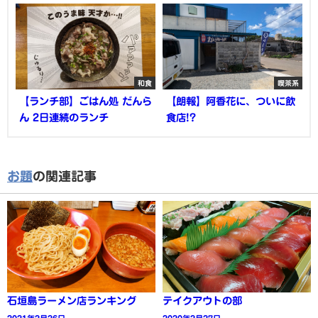
和食
喫茶系
【ランチ部】ごはん処 だんら
【朗報】阿香花に、ついに飲
ん 2日連続のランチ
食店!?
お題
の関連記事
石垣島ラーメン店ランキング
テイクアウトの部