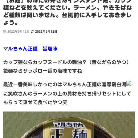
【お題】あなたの好きなインスタント麺、カップ
麺などを教えてください。ラーメン、やきそばな
ど種類は問いません。台風前に入手しておきまし
ょう。
2022年5月12日
2022年5月12日
マ
ルちゃん正麺 旨塩味
カップ麺ならカップヌードルの醤油？（昔ながらのやつ）
袋麺ならサッポロ一番の塩味ですね
最近一番美味しかったのはマルちゃん正麺の濃厚鷄白湯
に笑吹さんのラーメンの上の具材を持ち帰りセットにして
もらって乗せて食べたやつ笑