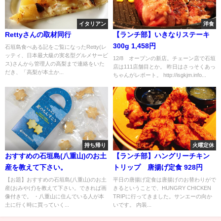
イタリアン
洋食
Rettyさんの取材同行
【ランチ部】いきなりステーキ
300g 1,458円
石垣島食べある記をご覧になったRetty(レ
ッティ、日本最大級の実名型グルメサービ
12/8 オープンの新店。チェーン店で石垣
ス)さんから管理人の高梨まで連絡をいた
店は111店舗目とか。 昨日はさっそくあっ
だき、「高梨が本土か...
ちゃんがレポート。 http://isgkjm.info...
持ち帰り
火曜定休
おすすめの石垣島(八重山)のお土
【ランチ部】ハングリーチキン
産を教えて下さい。
トリップ 唐揚げ定食 928円
【お題】おすすめの石垣島(八重山)のお土
平日の唐揚げ定食は唐揚げのお替わりがで
産(おみやげ)を教えて下さい。できれば画
きるということで、HUNGRY CHICKEN
像付きで。 ・八重山に住んでいる人が本
TRIPに行ってきました。サンエーの向か
土に行く時に買っていく...
いです。 内装...