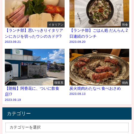
イタリアン
和食
【ランチ部】思いっきりイタリア
【ランチ部】ごはん処 だんらん 2
ンにカジを切ったウシのカドデ?
日連続のランチ
2023.09.21
2023.09.20
喫茶系
焼肉
【朗報】阿香花に、ついに飲食
炭火焼肉わたなべ 食べおさめ
店!?
2023.09.13
2023.09.19
カテゴリー