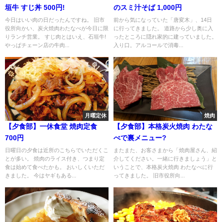
垣牛 すじ丼 500円!
のスミ汁そば 1,000円
今日はいい肉の日だったんですね。 旧市
前から気になっていた「唐変木」、14日
役所向かい、炭火焼肉わたなべが今日に限
に行ってきました。 道路から少し奥に入
りランチ営業。 すじ肉とはいえ、石垣牛!
ったところに隠れ家的に建っていました。
やっぱチェーン店の牛肉...
入り口。アルコールで消毒...
月曜定休
焼肉
【夕食部】一休食堂 焼肉定食
【夕食部】本格炭火焼肉 わたな
700円
べで裏メニュー?
日曜日の夕食は近所のこちらでいただくこ
またまた、お客さまから「焼肉屋さん、紹
とが多い。 焼肉のライス付き、つまり定
介してください。一緒に行きましょう」と
食は始めて食べたかも。 おいしくいただ
いうことで、本格炭火焼肉 わたなべに行
きました。 今はヤギもある...
ってきました。 旧市役所向...