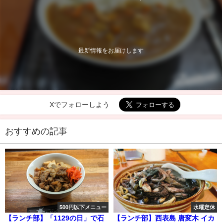
最新情報をお届けします
Xでフォローしよう
おすすめの記事
500円以下メニュー
水曜定休
【ランチ部】「1129の日」で石
【ランチ部】西表島 唐変木 イカ