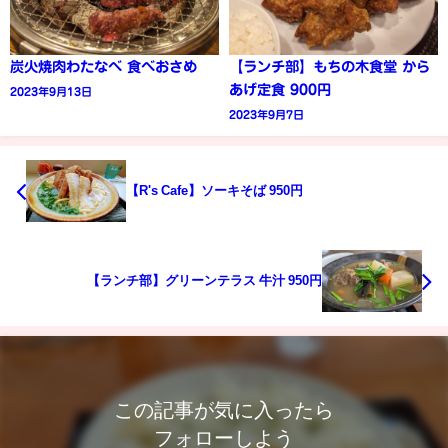
炭火焼肉わたなべ 食べおさめ
【ランチ部】もちの木食堂 から
あげ定食 900円
2023年9月13日
2023年9月7日
【R's Cafe】ソーキそば 950円
【ランチ部】グリーンテラス 牛汁 950円
この記事が気に入ったら
フォローしよう