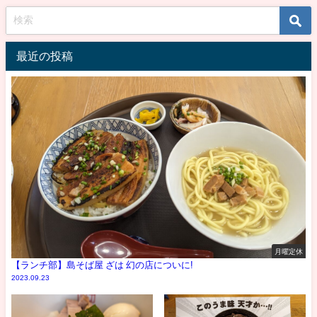
最近の投稿
月曜定休
【ランチ部】島そば屋 ざは 幻の店についに!
2023.09.23