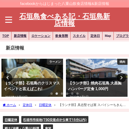
facebookからはじまった八重山飲食店情報&新店情報
石垣島食べある記・石垣島新
店情報
TOP
新店情報
ロケーション
飲食形態
スタイル
定休日
Map
ブログラ
新店情報
ラーメン
焼肉
【ランチ部】石垣島のクリスマス
【ランチ部】焼肉石垣島 大昌園
イベントと言えばこれ!
ハンバーグ定食 1,000円
2022年12月13日
2023年2月1日
ホーム
定休日
日曜定休
【ランチ部】具志堅そば屋 スパイシーちきんカ
レー 800円
日曜定休
石垣市市街地(730交差点から車で15分以内)
郷土(沖縄・八重山)料理
食堂