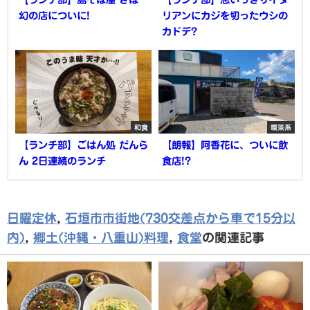
幻の店についに!
リアンにカジを切ったウシの
カドデ?
和食
喫茶系
【ランチ部】ごはん処 だんら
【朗報】阿香花に、ついに飲
ん 2日連続のランチ
食店!?
日曜定休
,
石垣市市街地(730交差点から車で15分以
内)
,
郷土(沖縄・八重山)料理
,
食堂
の関連記事