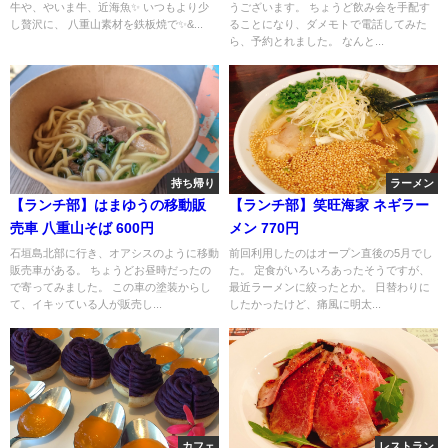
牛や、やいま牛、近海魚✨ いつもより少
うございます。 ちょうど飲み会を手配す
し贅沢に、 八重山素材を鉄板焼で✨&...
ることになり、ダメモトで電話してみた
ら、予約とれました。 なんと...
持ち帰り
ラーメン
【ランチ部】はまゆうの移動販
【ランチ部】笑旺海家 ネギラー
売車 八重山そば 600円
メン 770円
石垣島北部に行き、オアシスのように移動
前回利用したのはオープン直後の5月でし
販売車がある。 ちょうどお昼時だったの
た。 定食がいろいろあったそうですが、
で寄ってみました。 この車の塗装からし
最近ラーメンに絞ったとか。 日替わりに
て、イキッている人が販売し...
したかったけど、痛風に明太...
カフェ
レストラン