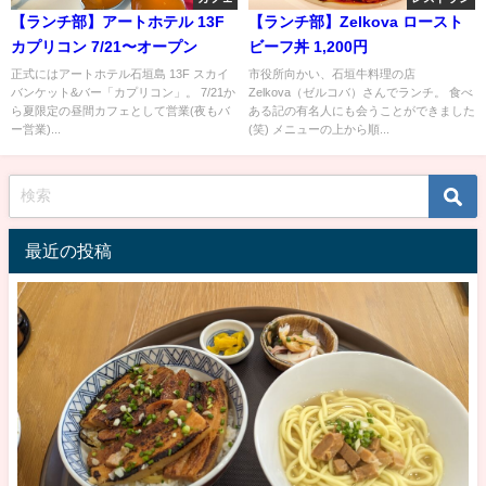
【ランチ部】アートホテル 13F
【ランチ部】Zelkova ロースト
カプリコン 7/21〜オープン
ビーフ丼 1,200円
正式にはアートホテル石垣島 13F スカイ
市役所向かい、石垣牛料理の店
バンケット&バー「カプリコン」。 7/21か
Zelkova（ゼルコバ）さんでランチ。 食べ
ら夏限定の昼間カフェとして営業(夜もバ
ある記の有名人にも会うことができました
ー営業)...
(笑) メニューの上から順...
最近の投稿