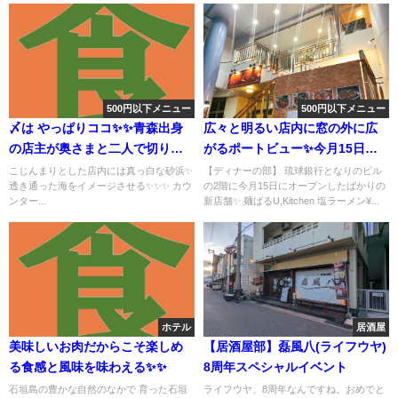
500円以下メニュー
500円以下メニュー
〆は やっぱりココ✨✨青森出身
広々と明るい店内に窓の外に広
の店主が奥さまと二人で切り盛
がるポートビュー✨今月15日に
りする✨
オープンしたばかりの新店舗✨✨
こじんまりとした店内には真っ白な砂浜✨
【ディナーの部】 琉球銀行となりのビル
透き通った海をイメージさせる✨✨✨ カウ
の2階に今月15日にオープンしたばかりの
ンター...
新店舗✨ 麺ばるU,Kitchen 塩ラーメン¥...
ホテル
居酒屋
美味しいお肉だからこそ楽しめ
【居酒屋部】磊風八(ライフウヤ)
る食感と風味を味わえる✨✨
8周年スペシャルイベント
石垣島の豊かな自然のなかで 育った石垣
ライフウヤ、8周年なんですね。おめでと