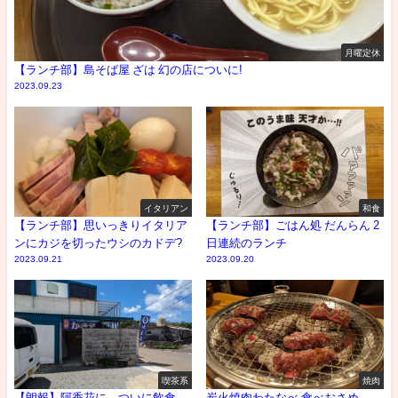
月曜定休
【ランチ部】島そば屋 ざは 幻の店についに!
2023.09.23
イタリアン
和食
【ランチ部】思いっきりイタリア
【ランチ部】ごはん処 だんらん 2
ンにカジを切ったウシのカドデ?
日連続のランチ
2023.09.21
2023.09.20
喫茶系
焼肉
【朗報】阿香花に、ついに飲食
炭火焼肉わたなべ 食べおさめ