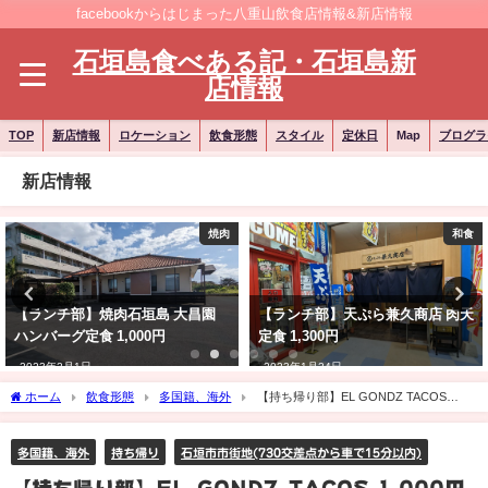
facebookからはじまった八重山飲食店情報&新店情報
石垣島食べある記・石垣島新
店情報
TOP
新店情報
ロケーション
飲食形態
スタイル
定休日
Map
ブログラ
新店情報
和食
ラーメン
【ランチ部】天ぷら兼久商店 肉天
【ランチ部】石垣島のクリスマス
定食 1,300円
イベントと言えばこれ!
2023年1月24日
2022年12月13日
ホーム
飲食形態
多国籍、海外
【持ち帰り部】EL GONDZ TACOS
1,000円
多国籍、海外
持ち帰り
石垣市市街地(730交差点から車で15分以内)