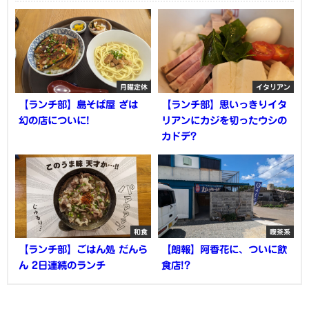
月曜定休
イタリアン
【ランチ部】島そば屋 ざは
【ランチ部】思いっきりイタ
幻の店についに!
リアンにカジを切ったウシの
カドデ?
和食
喫茶系
【ランチ部】ごはん処 だんら
【朗報】阿香花に、ついに飲
ん 2日連続のランチ
食店!?