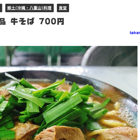
)
郷土(沖縄・八重山)料理
食堂
 牛そば 700円
taka