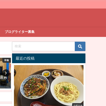
ブログライター募集
最近の投稿
和食
焼肉
店 肉
【ランチ部】焼肉石垣島 大昌園
【ランチ部】大山さんちの
ハンバーグ定食 1,000円
そば 特製塩ラーメン 1,100
2023年2月1日
2023年1月9日
月曜定休