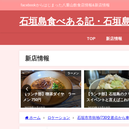
facebookからはじまった八重山飲食店情報&新店情報
石垣島食べある記・石垣
TOP
新店情報
新店情報
ラーメン
ラーメン
ちの中華
【ランチ部】喫茶ダイヤ ラー
【ランチ部】石垣島のク
00円
メン 750円
スイベントと言えばこれ!
2023年1月15日
2022年12月13日
ホーム
ロケーション
石垣市市街地(730交差点から車