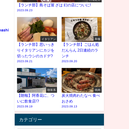
【ランチ部】島そば屋 ざは 幻の店についに!
2023.09.23
nashi
イタリアン
和食
【ランチ部】思いっき
【ランチ部】ごはん処
りイタリアンにカジを
だんらん 2日連続のラ
切ったウシのカドデ?
ンチ
2023.09.21
2023.09.20
喫茶系
焼肉
【朗報】阿香花に、つ
炭火焼肉わたなべ 食べ
いに飲食店!?
おさめ
2023.09.19
2023.09.13
カテゴリー