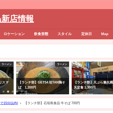
島新店情報
ロケーション
飲食形態
スタイル
定休日
Map
ラーメン
ラーメン
リスマ
【ランチ部】GET54 坦TAN鶏そ
【ランチ部】天ぷら兼久商
ば 1,200円
天定食 1,300円
2022年12月5日
2023年1月24日
で15分以内)
【ランチ部】石垣島食品 牛そば 700円