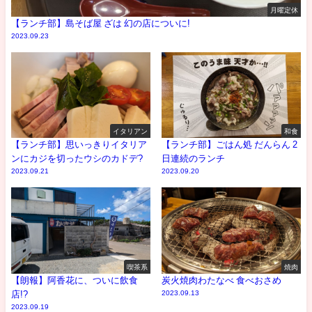
月曜定休
【ランチ部】島そば屋 ざは 幻の店についに!
2023.09.23
イタリアン
和食
【ランチ部】思いっきりイタリア
【ランチ部】ごはん処 だんらん 2
ンにカジを切ったウシのカドデ?
日連続のランチ
2023.09.21
2023.09.20
喫茶系
焼肉
【朗報】阿香花に、ついに飲食
炭火焼肉わたなべ 食べおさめ
店!?
2023.09.13
2023.09.19