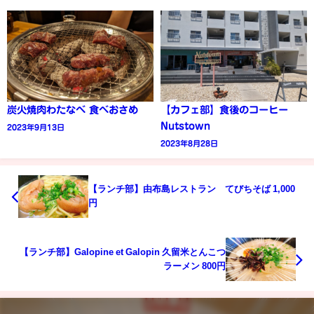
炭火焼肉わたなべ 食べおさめ
【カフェ部】食後のコーヒー
Nutstown
2023年9月13日
2023年8月28日
【ランチ部】由布島レストラン てびちそば 1,000
円
【ランチ部】Galopine et Galopin 久留米とんこつ
ラーメン 800円