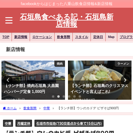
facebookからはじまった八重山飲食店情報&新店情報
石垣島食べある記・石垣島新
店情報
TOP
新店情報
ロケーション
飲食形態
スタイル
定休日
Map
ブログラ
新店情報
焼肉
ラーメン
【ランチ部】焼肉石垣島 大昌園
【ランチ部】石垣島のクリスマス
ハンバーグ定食 1,000円
イベントと言えばこれ!
2023年2月1日
2022年12月13日
ホーム
飲食形態
中華
【ランチ部】ウシのカドデ ピザそば900円
中華
月曜定休
石垣市市街地(730交差点から車で15分以内)