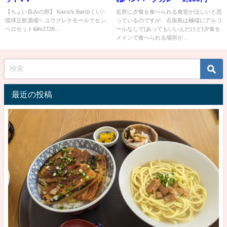
【ちょい呑みの部】 Kassi's Barゆくい✨
近所に夕食を食べられる食堂がほしいと思
琉球立飲酒場✨ ユウグレナモールでセン
っているのですが、石垣島は極端にアルコ
ベロセット&#x2728...
ールなしで(あってもいいんだけど)夕食を
メインで食べられる場所が...
最近の投稿