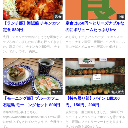
和食
中華
【ランチ部】海賊船 チキンカツ
定食は650円〜とリーズナブルな
定食 880円
のにボリュームたっぷり✨✨
先日、チキンカツのおいしそうな画像がア
めし家じょーじ ハンバーグ、チキンステ
ップされていましたので私も行ってきまし
ーキ、チキン南蛮、唐揚げ、牛ハラミ、八
た。新店です。 チキンカツ880円。 チキ
重山そばとメニューも豊富✨✨ 価格も...
ン、でかいです。 肉厚...
カフェ
無人販売
【モーニング部】ブルーカフェ
【持ち帰り部】パイン 1個100
石垣島 モーニングセット 800円
円、150円、200円
昨年9月の記事はこちら。
以前にも一度ご紹介しました。 浜崎町の
https://iwonderful.okinawa/2818/ いつの間
ルートイングランティアホテルを背にする
にか値上げをされていたようで、今日行っ
と、正面にファミリーマートがあります。
て...
その左の道を100mくら...