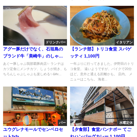
ドリンクバー
イタリアン
アグー豚だけでなく、石垣島の
【ランチ部】トリコ食堂 スパゲ
ブランド牛「美崎牛」のしゃぶ
ッティ 1,100円
しゃぶも食べれる✨✨
あぐー豚しゃぶ我那覇豚肉店✨ ランチは
一年ぶりに行ってきました。伊野田のトリ
カツ定食にメンチカツ、しょうが焼き、も
コ食堂。 遠いようですが、バイクで20分
ちろんしゃぶしゃぶも楽しめる✨&#x...
ほど。意外と通える距離かも。 店内。 メ
ニューはこちら。 海老...
バー
水曜定休
ユウグレナモールでセンベロセ
【夕食部】食堂バンナボー てご
ット✨✨
ねハンバーグカレー 1,100円