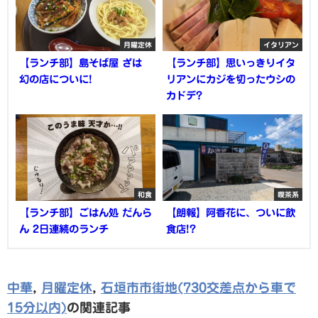
月曜定休
イタリアン
【ランチ部】島そば屋 ざは
【ランチ部】思いっきりイタ
幻の店についに!
リアンにカジを切ったウシの
カドデ?
和食
喫茶系
【ランチ部】ごはん処 だんら
【朗報】阿香花に、ついに飲
ん 2日連続のランチ
食店!?
中華
,
月曜定休
,
石垣市市街地(730交差点から車で
15分以内)
の関連記事